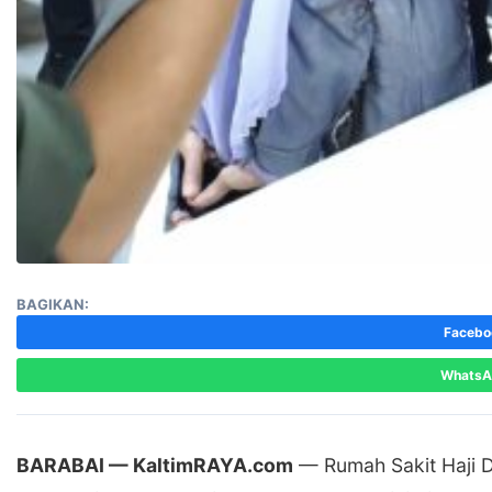
BAGIKAN:
Facebo
Whats
BARABAI — KaltimRAYA.com
— Rumah Sakit Haji Da