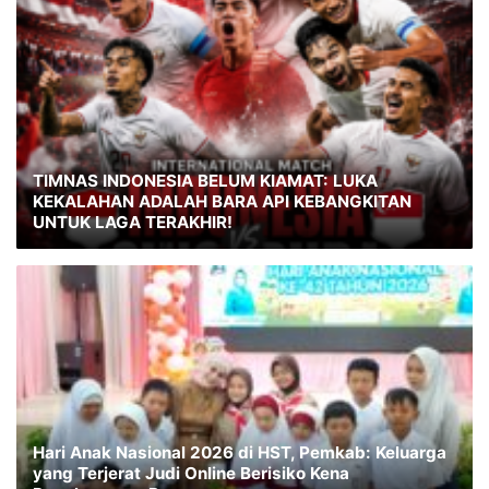
TIMNAS INDONESIA BELUM KIAMAT: LUKA
KEKALAHAN ADALAH BARA API KEBANGKITAN
UNTUK LAGA TERAKHIR!
Hari Anak Nasional 2026 di HST, Pemkab: Keluarga
yang Terjerat Judi Online Berisiko Kena