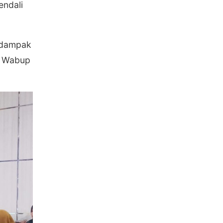
endali
a dampak
,” Wabup