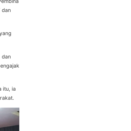
 Pembina
 dan
 yang
, dan
mengajak
itu, ia
rakat.