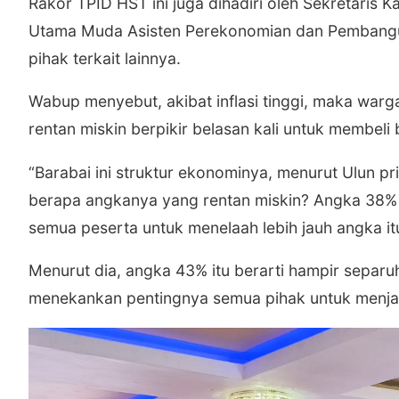
Rakor TPID HST ini juga dihadiri oleh Sekretari
Utama Muda Asisten Perekonomian dan Pembangu
pihak terkait lainnya.
Wabup menyebut, akibat inflasi tinggi, maka warg
rentan miskin berpikir belasan kali untuk membel
“Barabai ini struktur ekonominya, menurut Ulun prib
berapa angkanya yang rentan miskin? Angka 38% t
semua peserta untuk menelaah lebih jauh angka it
Menurut dia, angka 43% itu berarti hampir separu
menekankan pentingnya semua pihak untuk menjag