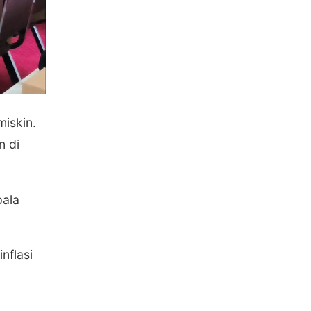
miskin.
n di
pala
nflasi