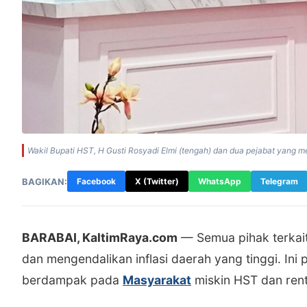
Wakil Bupati HST, H Gusti Rosyadi Elmi (tengah) dan dua pejabat yang
BAGIKAN:
Facebook
X (Twitter)
WhatsApp
Telegram
BARABAI, KaltimRaya.com
— Semua pihak terkait
dan mengendalikan inflasi daerah yang tinggi. Ini p
berdampak pada
Masyarakat
miskin HST dan rent