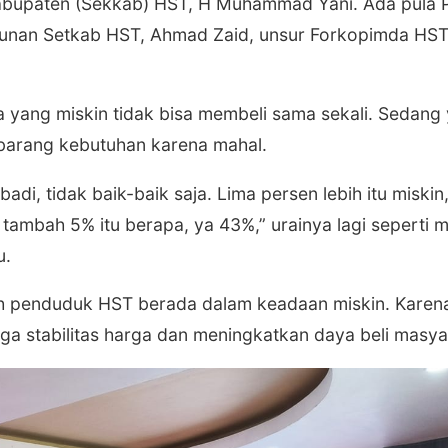
s Kabupaten (Sekkab) HST, H Muhammad Yani. Ada pula
nan Setkab HST, Ahmad Zaid, unsur Forkopimda HST
a yang miskin tidak bisa membeli sama sekali. Sedang
i barang kebutuhan karena mahal.
adi, tidak baik-baik saja. Lima persen lebih itu miskin
ambah 5% itu berapa, ya 43%,” urainya lagi seperti 
u.
h penduduk HST berada dalam keadaan miskin. Karena 
a stabilitas harga dan meningkatkan daya beli masya