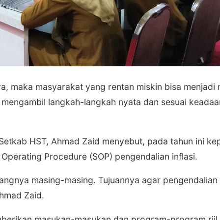
a, maka masyarakat yang rentan miskin bisa menjadi 
u mengambil langkah-langkah nyata dan sesuai keadaa
etkab HST, Ahmad Zaid menyebut, pada tahun ini ke
perating Procedure (SOP) pengendalian inflasi.
dangnya masing-masing. Tujuannya agar pengendalian i
Ahmad Zaid.
 memberikan masukan-masukan dan program-program riil