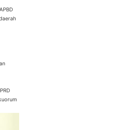
 APBD
 daerah
an
 DPRD
 kuorum