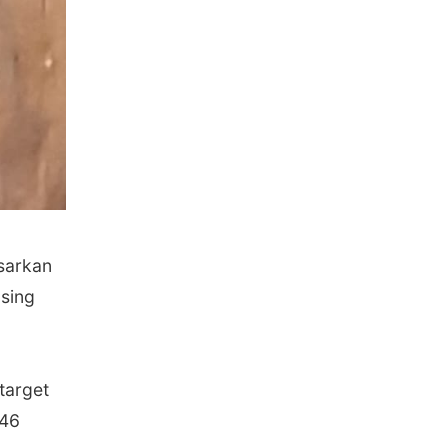
sarkan
asing
target
,46