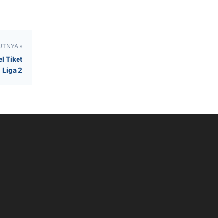
UTNYA »
l Tiket
 Liga 2