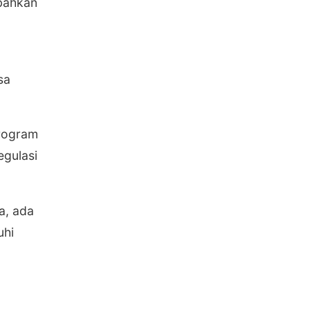
 bahkan
sa
Program
egulasi
a, ada
uhi