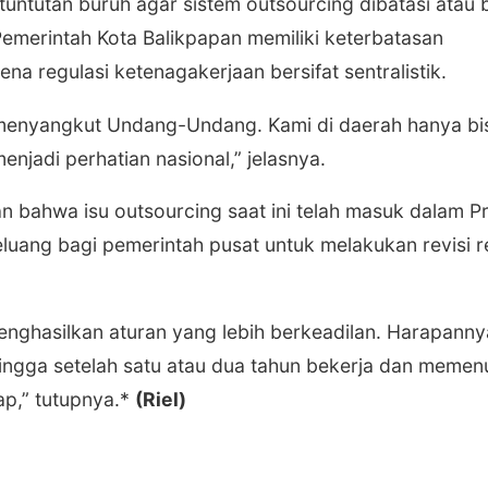
u tuntutan buruh agar sistem outsourcing dibatasi atau
merintah Kota Balikpapan memiliki keterbatasan
 regulasi ketenagakerjaan bersifat sentralistik.
i menyangkut Undang-Undang. Kami di daerah hanya bi
njadi perhatian nasional,” jelasnya.
pan bahwa isu outsourcing saat ini telah masuk dalam 
eluang bagi pemerintah pusat untuk melakukan revisi r
enghasilkan aturan yang lebih berkeadilan. Harapanny
ingga setelah satu atau dua tahun bekerja dan memen
ap,” tutupnya.*
(Riel)