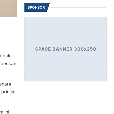
SPONSOR
SPACE BANNER 300x250
mbali
mberikan
secara
 prinsip
m ini