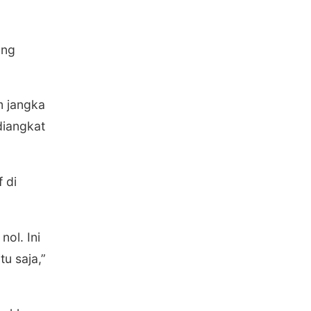
ang
m jangka
diangkat
 di
nol. Ini
u saja,”