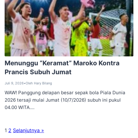
‎Menunggu “Keramat” Maroko ‎Kontra
Prancis Subuh Jumat
Juli 9, 2026
•
Oleh Hary Bilang
WAW! Panggung delapan besar sepak bola Piala Dunia
2026 tersaji mulai Jumat (10/7/2026) subuh ini pukul
04.00 WITA....
1
2
Selanjutnya »
Paginasi