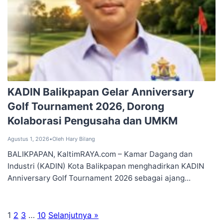
KADIN Balikpapan Gelar Anniversary
Golf Tournament 2026, Dorong
Kolaborasi Pengusaha dan UMKM
Agustus 1, 2026
•
Oleh Hary Bilang
BALIKPAPAN, KaltimRAYA.com – Kamar Dagang dan
Industri (KADIN) Kota Balikpapan menghadirkan KADIN
Anniversary Golf Tournament 2026 sebagai ajang...
1
2
3
…
10
Selanjutnya »
Paginasi